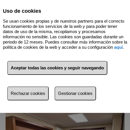
Select Language
▼
Uso de cookies
Se usan cookies propias y de nuestros partners para el correcto
funcionamiento de los servicios de la web y para poder tener
datos de uso de la misma, recopilamos y procesamos
información no sensible. Las cookies son guardadas durante un
periodo de 12 meses. Puedes consultar más información sobre la
política de cookies de la web y acceder a su configuración
aquí
.
1
Inmuebles
Aceptar todas las cookies y seguir navegando
Lista
Mapa
Filtros
Rechazar cookies
Gestionar cookies
más reciente
más reciente
Menos reciente