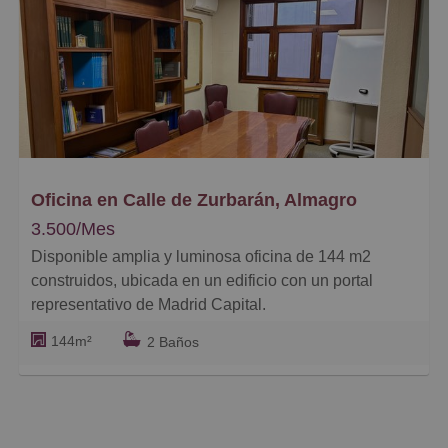
Baratos
Caros
Pequeños
Grandes
Oficina en Calle de Zurbarán, Almagro
3.500/Mes
Disponible amplia y luminosa oficina de 144 m2
construidos, ubicada en un edificio con un portal
representativo de Madrid Capital.
144m²
2 Baños
Es ideal para empresas que buscan imagen,
funcionalidad y un entorno consolidado.
La oficina se encuentra lista para entrar, con una
distribución muy eficiente que permite tanto su uso por